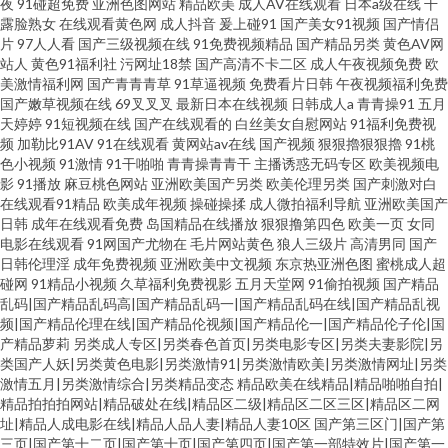
夜
91碰超免费
亚洲色图网站
精品欧美
成人AV在线观看
日本a级在线
干
露脸熟女
在线观看黄色网
成人抖音
爰上碰91
国产美女91视频
国产情侣
片
97人人看
国产三级视频在线
91免费视频精品
国产精品另类
黄色AV网
站人
黄色91福利社
污网址18禁
国产高清不卡二区
成人午夜视频免费
欧
美激情福利网
国产青青青草
91草逼视频
免费看片日韩
午夜视频福利免费
国产嫩草视频在线
69叉叉叉
最新日本在线视频
日韩成人a
青青操91
五月
天婷婷
91短视频在线
国产在线观看的
白丝美女自慰网站
91福利免费视
频
加勒比91AV
91在线观看
黄网站av在线
国产视频
狠狠擼狠狠擼
91桃
色小视频
91激情
91干啪啪
青青操青青干
主播诱惑无码专区
欧美视频电
影
91播放
麻豆桃色网站
亚洲欧美国产另类
欧美伦理另类
国产刺激对白
在线观看91精品
欧美成年视频
操碰操揉
成人微拍福利导航
亚洲欧美国产
日韩
成年在线观看免费
岛国精品在线播放
狠狠撸第四色
欧美一页
女同
电影在线观看
91网国产尤物在
毛片网站黄色
狼人三级片
高清男同
国产
日韩伦理淫
成年免费视频
亚洲欧美中文视频
东京热亚洲色图
蜜桃成人超
碰网
91精品小视频
久草福利免费视影
五月天堂网
91偷拍视频
国产精品
乱码|国产精品乱码高|国产精品乱码一|国产精品乱码在线|国产精品乱视
频|国产精品伦理在线|国产精品伦视频|国产精品伦一|国产精品伦子伦|国
产精品萝莉
另类成人专区|另类春色首页|另类电影专区|另类夫妻影院|另
类国产人妖|另类黄色电影|另类激情91|另类激情欧美|另类激情网址|另类
激情五月|另类激情综合|另类精品变态
精品欧美在线精品|精品啪啪自拍|
精品拍拍拍网站|精品破处在线|精品区二级|精品区二区三区|精品区二网
址|精品人成电影在线|精品人品人妻|精品人妻10区
国产第三区门|国产第
三页|国产第十二页|国产第十页|国产第四页|国产第一部特效片|国产第一