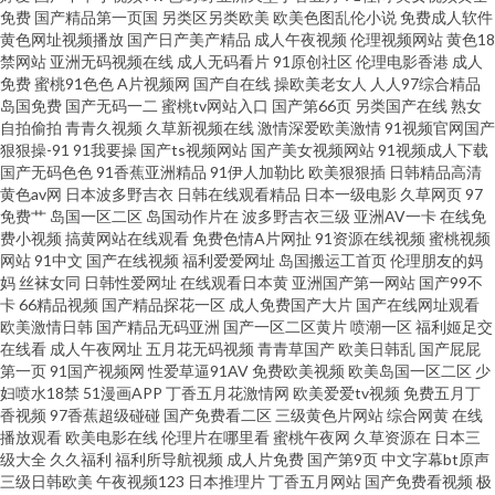
麻豆 阿V视频免费在线观看 男女男啪啪啪 香蕉色色在线 91爱爱影视 91在线
免费
国产精品第一页国
另类区另类欧美
欧美色图乱伦小说
免费成人软件
黄色网址视频播放
国产日产美产精品
成人午夜视频
伦理视频网站
黄色18
视频青青草 国产不卡毛片 欧美日本国产婷婷精品 亚洲情色国产精品 大香蕉
禁网站
亚洲无码视频在线
成人无码看片
91原创社区
伦理电影香港
成人
免费
蜜桃91色色
A片视频网
国产自在线
操欧美老女人
人人97综合精品
岛国免费
国产无码一二
蜜桃tv网站入口
国产第66页
另类国产在线
熟女
丁香五月 蜜臀av勉费论理 影音先锋qj图区 91免费蜜桃 超踫官网在线 狠狠操
自拍偷拍
青青久视频
久草新视频在线
激情深爱欧美激情
91视频官网国产
狠狠操-91
91我要操
国产ts视频网站
国产美女视频网站
91视频成人下载
综合网站 男人的天堂青草啪啪啪 国产久久九九 国产91AV 51大神酒店开房探
国产无码色色
91香蕉亚洲精品
91伊人加勒比
欧美狠狠插
日韩精品高清
黄色av网
日本波多野吉衣
日韩在线观看精品
日本一级电影
久草网页
97
免费艹
岛国一区二区
岛国动作片在
波多野吉衣三级
亚洲AV一卡
在线免
花 成人激情综合网 欧美久久一欠 亚洲AV福利在线观看 91国内视频在线播放
费小视频
搞黄网站在线观看
免费色情A片网扯
91资源在线视频
蜜桃视频
网站
91中文
国产在线视频
福利爱爱网址
岛国搬运工首页
伦理朋友的妈
91做爱视频 九一福利美女 天天看夜夜撸 91爆操黑丝美女 91制片厂大片黄色
妈
丝袜女同
日韩性爱网址
在线观看日本黄
亚洲国产第一网站
国产99不
卡
66精品视频
国产精品探花一区
成人免费国产大片
国产在线网址观看
欧美激情日韩
国产精品无码亚洲
国产一区二区黄片
喷潮一区
福利姬足交
欧日韩精品无码AV片 黑料有码 中文字幕人妻熟女人妻 草莓逼网络 日韩一级
在线看
成人午夜网址
五月花无码视频
青青草国产
欧美日韩乱
国产屁屁
第一页
91国产视频网
性爱草逼91AV
免费欧美视频
欧美岛国一区二区
少
网站 欧美a片综合网 中日韩欧美 欧美最新123区 91黑丝足交 超碰91资源网站
妇喷水18禁
51漫画APP
丁香五月花激情网
欧美爱爱tv视频
免费五月丁
香视频
97香蕉超级碰碰
国产免费看二区
三级黄色片网站
综合网黄
在线
播放观看
欧美电影在线
伦理片在哪里看
蜜桃午夜网
久草资源在
日本三
精品国产成人 日韩视频一区二区蜜桃 1024黄色电影 国产精品久久欠 亚洲日
级大全
久久福利
福利所导航视频
成人片免费
国产第9页
中文字幕bt原声
三级日韩欧美
午夜视频123
日本推理片
丁香五月网站
国产免费看视频
极