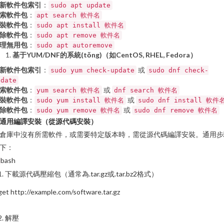
新軟件包索引
：
sudo apt update
索軟件包
：
apt search 軟件名
裝軟件包
：
sudo apt install 軟件名
除軟件包
：
sudo apt remove 軟件名
理無用包
：
sudo apt autoremove
基于YUM/DNF的系統(tǒng)（如CentOS, RHEL, Fedora）
新軟件包索引
：
或
sudo yum check-update
sudo dnf check-
pdate
索軟件包
：
或
yum search 軟件名
dnf search 軟件名
裝軟件包
：
或
sudo yum install 軟件名
sudo dnf install 軟件
除軟件包
：
或
sudo yum remove 軟件名
sudo dnf remove 軟件名
通用編譯安裝（從源代碼安裝）
倉庫中沒有所需軟件，或需要特定版本時，需從源代碼編譯安裝。通用步
下：
bash
 1. 下載源代碼壓縮包（通常為.tar.gz或.tar.bz2格式）
et http://example.com/software.tar.gz
 2. 解壓