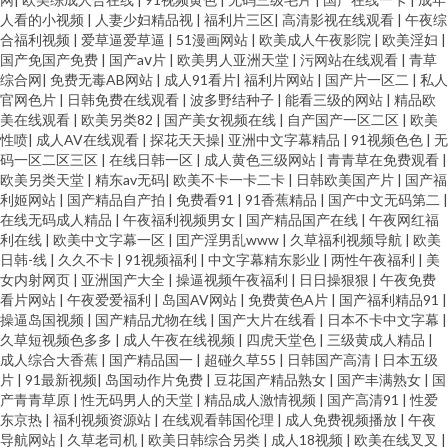
人看的小视频
|
人妻少妇精品视
|
福利片三区
|
高清影视在线观看
|
午夜综
合福利视频
|
爱草逼爱草逼
|
51漫画网站
|
欧美成人午夜影院
|
欧美淫妇
|
国产免国产免费
|
国产aⅴ片
|
欧美男人亚洲天堂
|
污网站在线观看
|
青草
综合网
|
免费无毒AB网站
|
成人91看片
|
福利片网站
|
国产片一区二
|
私人
官网色片
|
日韩免费在线观看
|
波多野结种子
|
能看三级的网站
|
精品欧
美在线观看
|
欧美另类82
|
国产美女视频在线
|
自产国产一区二区
|
欧美
性喷
|
成人AV在线观看
|
探花天天操
|
亚洲中文字幕精品
|
91视频色色
|
无
码一区二区三区
|
在线日韩一区
|
成人黄色三级网站
|
青青草在免费观看
|
欧美另类天堂
|
精东av无码
|
欧美不卡一卡二卡
|
日韩欧美国产片
|
国产福
利姬网站
|
国产精品自产拍
|
免费看91
|
91香蕉精品
|
国产中文无码第二
|
在线无码成人精品
|
午夜福利视频男女
|
国产精品国产在线
|
午夜网红福
利在线
|
欧美中文字幕一区
|
囯产淫男乱www
|
久草福利视频导航
|
欧美
日韩-线
|
久久不卡
|
91视频福利
|
中文字幕精东影业
|
两性午夜福利
|
美
女内射网页
|
亚洲国产大全
|
操逼视频午夜福利
|
日日操狠狠
|
午夜免费
看片网站
|
午夜爱爱福利
|
岛国AV网站
|
免费黄色A片
|
国产福利精品91
|
操逼岛国视频
|
国产精品尤物在线
|
国产大片在线看
|
日本不卡中文字幕
|
久草短视频色多多
|
成人午夜在线视频
|
四虎天堂色
|
三级黄成人精品
|
成人综合大香蕉
|
国产精品国一
|
超碰久草55
|
日韩国产高清
|
日本五级
片
|
91最新视频
|
岛国动作片免费
|
豆花国产精品熟女
|
国产丰满熟女
|
国
产青青草原
|
性无码男人的天堂
|
精品成人激情视频
|
国产高清91
|
性爱
东京热
|
福利视频资源站
|
在线观看韩国伦理
|
成人免费视频播放
|
午夜
导航网站
|
久草老司机
|
欧美日韩综合另类
|
成人18视频
|
欧美在线叉叉
|