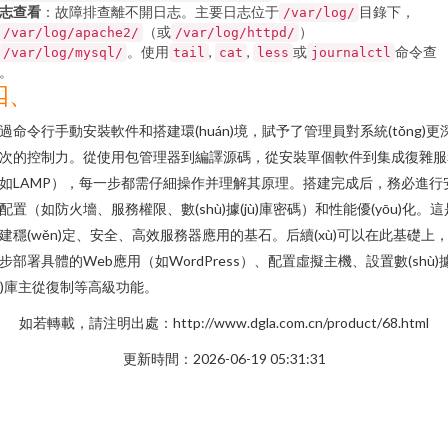
志查看
：故障排查離不開日志。主要日志位于
目錄下，
/var/log/
（或
）
/var/log/apache2/
/var/log/httpd/
。使用
,
,
或
命令查
/var/log/mysql/
tail
cat
less
journalctl
。
四、
過命令行手動安裝軟件和搭建環(huán)境，賦予了管理員對系統(tǒng)更
次的控制力。從使用包管理器到編譯源碼，從安裝單個軟件到集成復雜服
如LAMP），每一步都需仔細操作并理解其原理。搭建完成后，務必進行
配置（如防火墻、服務權限、數(shù)據(jù)庫密碼）和性能優(yōu)化。這
建穩(wěn)定、安全、高效服務器應用的基石。后續(xù)可以在此基礎上
步部署具體的Web應用（如WordPress）、配置虛擬主機、設置數(shù)
jù)庫主從復制等高級功能。
如若轉載，請注明出處：http://www.dgla.com.cn/product/68.html
更新時間：2026-06-19 05:31:31