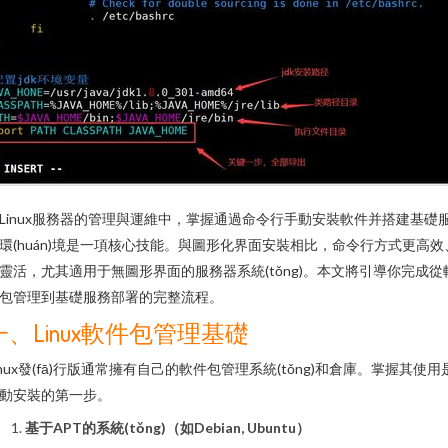
Linux服務器的管理與運維中，掌握通過命令行手動安裝軟件并搭建基礎
環(huán)境是一項核心技能。與圖形化界面安裝相比，命令行方式更高效
靈活，尤其適用于無圖形界面的服務器系統(tǒng)。本文將引導你完成從
包管理到基礎服務部署的完整流程。
一、Linux軟件包管理基礎
inux發(fā)行版通常擁有自己的軟件包管理系統(tǒng)和倉庫。掌握其使用
動安裝的第一步。
基于APT的系統(tǒng)（如Debian, Ubuntu）