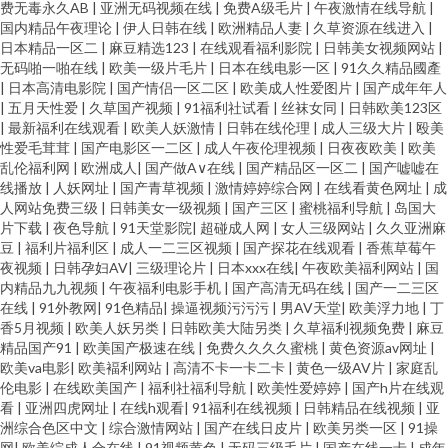
费无毒永久AB
|
亚洲无码视频在线
|
免费A级毛片
|
午夜激情在线导航
|
国内精品午夜理论
|
伊人日韩在线
|
欧洲精品人妻
|
久草资源在线进入
|
日本精品一区二
|
麻豆精选123
|
在线观看福利影院
|
日韩美女视频网站
|
无码啪一啪在线
|
欧美一级片毛片
|
日本在线电影一区
|
91久久精品國產
|
日本高清电影院
|
国产情侣一区二区
|
欧美成人性爱图片
|
国产成年年人
|
五月天性爱
|
久草国产视频
|
91福利社试看
|
丝袜女同
|
日韩欧美123区
|
最新福利在线观看
|
欧美人妖激情
|
日韩在线伦理
|
成人三级大片
|
殴美
性爱毛茸茸
|
国产电影区一二区
|
成人午夜伦理视频
|
日夜夜欧美
|
欧美
乱伦福利网
|
欧洲成人
|
国产做A∨在线
|
国产精品区一区二
|
国产嘘嘘在
线播放
|
人妖网址
|
国产青草视频
|
激情婷婷综合网
|
在线看黄色网址
|
成
人网站免费三级
|
日韩美女一级视频
|
国产三区
|
蜜桃福利导航
|
岛国大
片下载
|
夜色导航
|
91天堂影院
|
超碰成人网
|
女人三级网站
|
久久亚洲麻
豆
|
福利片福利区
|
成人一二三区视频
|
国产探花在线观看
|
香蕉草莓午
夜视频
|
日韩孕妇AV
|
三级理论片
|
日本xxx在线
|
午夜欧美福利网站
|
国
内精品九九视频
|
午夜福利电影手机
|
国产高清无码在线
|
国产一二三区
在线
|
91外教网
|
91色精品
|
操逼视频污污污
|
男AV天堂
|
欧美浮力地
|
丁
香5月视频
|
欧美人妖另类
|
日韩欧美大陆另类
|
久草福利视频免费
|
麻豆
精品国产91
|
欧美国产极速在线
|
免费久久久久蜜桃
|
黄色资源av网址
|
欧美va电影
|
欧美褔利网站
|
高清不卡一卡二卡
|
黄色一级AV片
|
家庭乱
伦电影
|
在线欧美国产
|
福利社福利导航
|
欧美性爱婷婷
|
国产h片在线观
看
|
亚洲四虎网址
|
在线h观看
|
91福利在线视频
|
日韩精品在线视频
|
亚
洲综合色区中文
|
综合激情网站
|
国产在线日皮片
|
欧美另类一区
|
91操
网
|
欧美综成人合在线
|
91视频黄色
|
无码三级毛片
|
国产在线一卡
|
成年