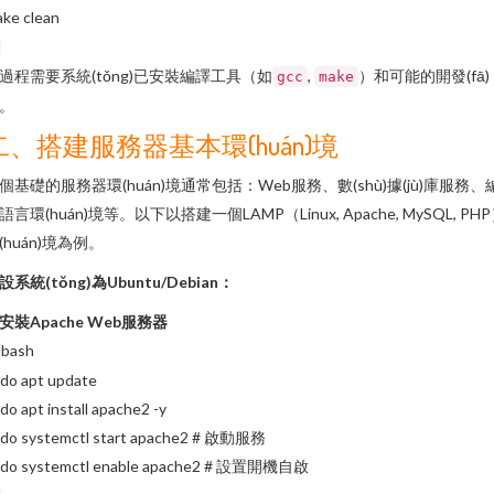
ke clean
過程需要系統(tǒng)已安裝編譯工具（如
,
）和可能的開發(fā)
gcc
make
。
二、搭建服務器基本環(huán)境
個基礎的服務器環(huán)境通常包括：Web服務、數(shù)據(jù)庫服務、
語言環(huán)境等。以下以搭建一個LAMP（Linux, Apache, MySQL, PH
(huán)境為例。
設系統(tǒng)為Ubuntu/Debian：
安裝Apache Web服務器
bash
do apt update
do apt install apache2 -y
do systemctl start apache2 # 啟動服務
udo systemctl enable apache2 # 設置開機自啟