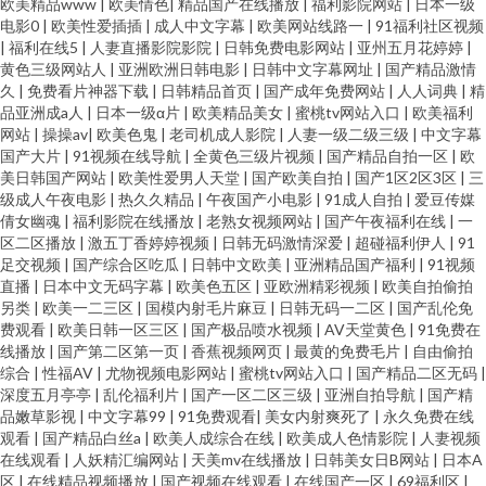
欧美精品www
|
欧美情色
|
精品国产在线播放
|
福利影院网站
|
日本一级
电影0
|
欧美性爱插插
|
成人中文字幕
|
欧美网站线路一
|
91福利社区视频
|
福利在线5
|
人妻直播影院影院
|
日韩免费电影网站
|
亚州五月花婷婷
|
黄色三级网站人
|
亚洲欧洲日韩电影
|
日韩中文字幕网址
|
国产精品激情
久
|
免费看片神器下载
|
日韩精品首页
|
国产成年免费网站
|
人人词典
|
精
品亚洲成a人
|
日本一级α片
|
欧美精品美女
|
蜜桃tv网站入口
|
欧美福利
网站
|
操操av
|
欧美色鬼
|
老司机成人影院
|
人妻一级二级三级
|
中文字幕
国产大片
|
91视频在线导航
|
全黄色三级片视频
|
国产精品自拍一区
|
欧
美日韩国产网站
|
欧美性爱男人天堂
|
国产欧美自拍
|
国产1区2区3区
|
三
级成人午夜电影
|
热久久精品
|
午夜国产小电影
|
91成人自拍
|
爱豆传媒
倩女幽魂
|
福利影院在线播放
|
老熟女视频网站
|
国产午夜福利在线
|
一
区二区播放
|
激五丁香婷婷视频
|
日韩无码激情深爱
|
超碰福利伊人
|
91
足交视频
|
国产综合区吃瓜
|
日韩中文欧美
|
亚洲精品国产福利
|
91视频
直播
|
日本中文无码字幕
|
欧美色五区
|
亚欧洲精彩视频
|
欧美自拍偷拍
另类
|
欧美一二三区
|
国模内射毛片麻豆
|
日韩无码一二区
|
国产乱伦免
费观看
|
欧美日韩一区三区
|
国产极品喷水视频
|
AV天堂黄色
|
91免费在
线播放
|
国产第二区第一页
|
香蕉视频网页
|
最黄的免费毛片
|
自由偷拍
综合
|
性福AV
|
尤物视频电影网站
|
蜜桃tv网站入口
|
国产精品二区无码
|
深度五月亭亭
|
乱伦福利片
|
国产一区二区三级
|
亚洲自拍导航
|
国产精
品嫩草影视
|
中文字幕99
|
91免费观看
|
美女内射爽死了
|
永久免费在线
观看
|
国产精品白丝a
|
欧美人成综合在线
|
欧美成人色情影院
|
人妻视频
在线观看
|
人妖精汇编网站
|
天美mv在线播放
|
日韩美女日B网站
|
日本A
区
|
在线精品视频播放
|
国产视频在线观看
|
在线国产一区
|
69福利区
|