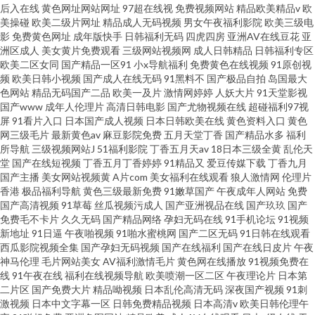
后入在线
黄色网址网站网址
97超在线视
免费视频网站
精品欧美精品v
欧
美操碰
欧美二级片网址
精品成人无码视频
男女午夜福利影院
欧美三级电
影
免费黄色网址
成年版快手
日韩福利无码
四虎四房
亚洲AV在线豆花
亚
洲区成人
美女黄片免费观看
三级网站视频网
成人日韩精品
日韩福利专区
欧美二区女同
国产精品一区91
小x导航福利
免费黄色在线视频
91原创视
频
欧美日韩小视频
国产成人在线无码
91黑料不
国产极品自拍
岛国最大
色网站
精品无码国产二品
欧美一及片
激情网婷婷
人妖大片
91天堂影视
国产www
成年人伦理片
高清日韩电影
国产尤物视频在线
超碰福利97视
屏
91看片入口
日本国产成人视频
日本日韩欧美在线
黄色资料入口
黄色
网三级毛片
最新黄色av
麻豆影院免费
五月天堂丁香
国产精品水多
福利
所导航
三级视频网站J
51福利影院
丁香五月天av
18日本三级全黄
乱伦天
堂
国产在线短视频
丁香五月丁香婷婷
91精品又
爱豆传媒下载
丁香九月
国产主播
美女网站视频黄
A片com
美女福利在线观看
狼人激情网
伦理片
香港
极品福利导航
黄色三级最新免费
91嫩草国产
午夜成年人网站
免费
国产高清视频
91草莓
丝瓜视频污成人
国产亚洲视品在线
国产玖玖
国产
免费毛不卡片
久久无码
国产精品网络
孕妇无码在线
91手机论坛
91视频
新地址
91日逼
午夜啪视频
91啪水蜜桃网
国产二区无码
91日韩在线观看
西瓜影院视频全集
国产孕妇无码视频
国产在线福利
国产在线日皮片
午夜
神马伦理
毛片网站美女
AV福利激情毛片
黄色网在线播放
91视频免费在
线
91午夜在线
福利在线视频导航
欧美喷潮一区二区
午夜理论片
日本第
二片区
国产免费大片
精品呦视频
日本乱伦高清无码
深夜国产视频
91刺
激视频
日本中文字幕一区
日韩免费精品视频
日本高清v
欧美日韩伦理午