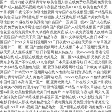
国产一级片内射
夜夜骑青青草
欧美色图人妻
在线免费欧美视频
免费黄色
毛片
成人精品无码视频
欧美午夜极品
性欧美ⅩⅩⅩⅩ乱
欧美色色六月天
美另类第一液 日本美女网站AV 五月天婷婷色网站 香蕉AV久久 91白丝在线抄
91影视网
午夜伦不卡
加勒比性爱网
青草国产在线视频
亚洲国产精品导航
欧美色淫
波多野结依电影
91狠狠撸
成人深夜电影
精品国产美女剃毛
加
勒比熟女
91碰在线
欧美裸模
萌白酱国产一区
美国一级AV
国产人在线成
91超碰人人干 91内射 91视频大全 91视频免费首页 91尤物白虎 91在线观看
免费
免费黄色A片网址
微拍福利国产视频
国产人成无码视频
国产原创区
色花堂
在线免费黄A片
久草福利
乱伦家庭
成人午夜免费视频
人妖射精
国
视频www 成全高清大全免费 豆花视频久久 黄色厂库 激情综合五月花 九九操
产屁屁
国产精品天干天
国产精品午夜一区
中文字幕无码人妻
日本不卡二
区
国产日韩91
久草福利视频网
91日日夜夜91
超碰碰天天操
91草草酒店
视频
韩日一区二区
国产激情视频网站
成人视频日本
茄子视频污
亚洲色
re 免费男女午男女网址 女同网站在线免费观看 日韩无码第6页 亚洲区少妇婷
欲天天
成人丝瓜视频下载
日韩逼网
精东传媒入口
黄wwww色
香港伦理
电影在线
成人影院在线播放
欧美足交一区二区
91视频电影
另类四虎
亚
婷 亚洲中文字幕版人妻 91工厂直播 91久久蜜桃网 91视频足交 www91尤物
洲东京热
国产不卡在线
91九色视频
日本天堂视频导航
日本三级光棍影院
91大神精品
欧美怡红院院二区
爱豆传媒观看网站
综合日韩欧美
草逼网首
页
国产日韩精品91
91视频网站在线
69性影院
福利资源在线
91自拍最新
网 国产滴91页 亚欧一级三 在线国产91 中文字幕日韩精品专区 91啦中文在线
网址
青青草国产成人
黄色岛国网站
欧美一xxxxx
欧美gayv
91色情激情网
中国韩国日本高清
国产国产一区
亚洲欧洲成人
日韩在线
久久国产影视综
播放 avt天堂 伪娘ts重口一区 日本影院中文字幕五区 国产ts在线视频 91超碰
合
欧美69潮喷
伦理片app下载
激情视频国产精品
91草莓久草超碰
成人性
爱aa影院
欧美性爱插插
欧美日韩色黄片
91草莓影院
午夜电影网久久
国
产丝袜美女
国产精彩视频
操碰视屏
国产福利在线
91久久影院
免费日韩
最新 91蓝莓 91蜜桃传媒 91人妻人人妻人 91社区免费入口 操B导航 福利姬在
电影
日韩成人影视
欧美精品性交
午夜宅男免费
另类亚洲色情
家庭乱伦
理电影
91草B草B视频
国产精品熟女一
国产巨乳在线观看
四虎免费91
国
线喷水 国产精品色在线 九1免费网页观看 免费性爱 丝袜另类亚洲中文字幕 伊
内精品无码短片
超碰成人操操
欧美猛交视频
西瓜影院在线观看
欧美做受