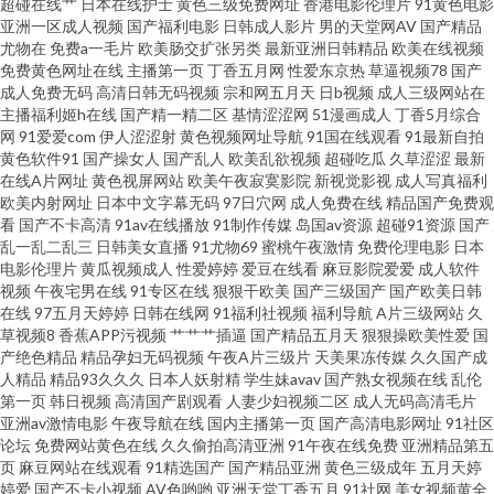
超碰在线艹
日本在线护士
黄色三级免费网址
香港电影伦理片
91黄色电影
亚洲一区成人视频
国产福利电影
日韩成人影片
男的天堂网AV
国产精品
尤物在
免费a一毛片
欧美肠交扩张另类
最新亚洲日韩精品
欧美在线视频
芽久久国产精产视频 五月丁香国产在线网站 91N福利网 91看片婬黄大片软件
免费黄色网址在线
主播第一页
丁香五月网
性爱东京热
草逼视频78
国产
成人免费无码
高清日韩无码视频
宗和网五月天
日b视频
成人三级网站在
东京热家庭伦理片 久久这里精品 三级成人网址 亚洲欧美日韩国产成人 91次
主播福利姬h在线
国产精一精二区
基情涩涩网
51漫画成人
丁香5月综合
网
91爱爱com
伊人涩涩射
黄色视频网址导航
91国在线观看
91最新自拍
黄色软件91
国产操女人
国产乱人
欧美乱欲视频
超碰吃瓜
久草涩涩
最新
元网官网 91麻豆传媒三区 TS人妖伪娘电影 福利偷拍导航 欧美日韩综合色 五
在线A片网址
黄色视屏网站
欧美午夜寂寞影院
新视觉影视
成人写真福利
欧美内射网址
日本中文字幕无码
97日穴网
成人免费在线
精品国产免费观
月天婷婷欧美九区 少妇26p AV加勒日欧 久久精产一区 日韩欧美 先锋资源av
看
国产不卡高清
91av在线播放
91制作传媒
岛国av资源
超碰91资源
国产
乱一乱二乱三
日韩美女直播
91尤物69
蜜桃午夜激情
免费伦理电影
日本
电影伦理片
黄瓜视频成人
性爱婷婷
爱豆在线看
麻豆影院爱爱
成人软件
站 国产91视频 午夜剧场福利放送 www91簧片 九一草草 人人摸人人干人人 伊
视频
午夜宅男在线
91专区在线
狠狠干欧美
国产三级国产
国产欧美日韩
在线
97五月天婷婷
日韩在线网
91福利社视频
福利导航
A片三级网站
久
人婷97 肏屄视频看看 久草视频好吊日综合色 深爱激情网站 影音先锋资源站
草视频8
香蕉APP污视频
艹艹艹插逼
国产精品五月天
狠狠操欧美性爱
国
产绝色精品
精品孕妇无码视频
午夜A片三级片
天美果冻传媒
久久国产成
人精品
精品93久久久
日本人妖射精
学生妹avav
国产熟女视频在线
乱伦
AV 91网址大全 日韩成人人妖在线 伊人大香蕉影片 91色晴网站免费观看 超碰
第一页
韩日视频
高清国产剧观看
人妻少妇视频二区
成人无码高清毛片
亚洲av激情电影
午夜导航在线
国内主播第一页
国产高清电影网址
91社区
91人人人人人乐 国自12页 美欧黄色网 三级国产精品在线 影音先锋在线观看
论坛
免费网站黄色在线
久久偷拍高清亚洲
91午夜在线免费
亚洲精品第五
页
麻豆网站在线观看
91精选国产
国产精品亚洲
黄色三级成年
五月天婷
婷爱
国产不卡小视频
AV色哟哟
亚洲天堂丁香五月
91社网
美女视频黄全