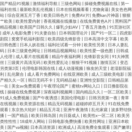
国产精品91视频
|
激情福利导航
|
三级色网站
|
操碰免费视频在线
|
第一
福利在线
|
最新欧美乱伦视频
|
日本在线视频看看
|
尤物肏逼
|
美女色色网
站
|
综合亚洲五月丁香
|
欧美日韩色片
|
免费AV片
|
免费kan片神器
|
狠狠
艹欧美
|
欧美性爱内射
|
香蕉视频在线播放
|
在线免费黄色A片
|
黑料国产
精品视频
|
欧美国产日韩久久
|
爆乳少妇AV
|
丁香五月激色
|
91页游社区
|
成年人电影免费
|
91夫妻自拍
|
日本韩国理论片
|
国产91一区二
|
四虎影
剧院
|
窝窝手机福利影院
|
欧美四级先锋影音
|
日本高清中文字幕
|
欧美
日韩色图
|
日本人妖在线
|
福利社试看一分钟
|
欧美性另类
|
日本人妻乱
码
|
日本三级黄色网址
|
日韩精品视频网站
|
欧美性爱一级色图
|
日韩成
人伦理
|
成人看片在线观看
|
精品午夜福利网
|
先锋影音女同
|
91大神黑
丝
|
三级黄片高清无码
|
欧美性爱乱论
|
狠狠干91视频
|
激情五区
|
变态
另类第3页
|
伦理电影韩国在线
|
成人动漫视频
|
狼友的天堂
|
老湿影院福
利
|
乱伦聚合
|
成人看片免费网站
|
在线亚洲欧美
|
成人三级欧美电影
|
国
产精久久一区
|
韩日无码不卡
|
无码精品秘
|
亚洲性交影院
|
日韩精品第
一在
|
美女av免费观看
|
午夜理论国产
|
蜜桃tv网站入口
|
日日撸影院在
线
|
操碰在线免费视屏
|
深夜福利视频网
|
国内精品久久
|
一区二区欧美
|
91成人免费视频
|
国产午夜诱惑
|
美国伦理电影
|
日韩另类第一夜
|
青草
在线视频
|
欧美资源在线
|
精品无码视频
|
超碰婷婷五月天
|
91在线免费
观看
|
东京热大轮奸
|
精品五月花
|
亚洲午夜激情
|
乱伦家庭
|
波多野结快
播
|
一国产精品
|
欧美日韩岛国
|
向日葵成人
|
欧美性x一区二区
|
欧美另
类性性性
|
18成年人网站
|
日韩电影免费快播
|
欧美性网址
|
亚洲日本欧
美
|
国产va视频
|
日本高清资源
|
欧洲成人
|
高清免费全集观看
|
国产嫩草
|