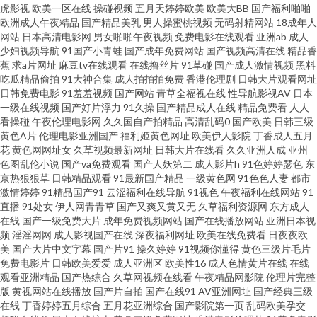
虎影视
欧美一区在线
操碰视频
五月天婷婷欧美
欧美大BB
国产福利啪啪
欧洲成人午夜精品
国产精品美乳
男人操蜜桃视频
无码射精网站
18成年人
在线播放 91人妻人精人人操 草莓视频导航 国产91尤物视频免费 九草一区 免
网站
日本高清电影网
男女啪啪午夜视频
免费电影在线观看
亚洲ab
成人
少妇视频导航
91国产小青蛙
国产成年免费网站
国产视频高清在线
精品香
蕉
求a片网址
麻豆tv在线观看
在线撸丝片
91草碰
国产成人激情视频
黑料
费黄色三区 日韩无毛 亚洲另类小说网 91超碰色情 91男和91女色情 爱豆网站
吃瓜精品偷拍
91大神合集
成人拍拍拍免费
香港伦理剧
日韩大片观看网址
日韩免费电影
91羞羞视频
国产网站
青草全福视在线
性导航影视AV
日本
免费观看视频 九七精品视频线观看 日韩成人专区 亚洲国产日韩欧美综合 91
一级在线视频
国产好片浮力
91久操
国产精品成人在线
精品免费看
人人
看操碰
午夜伦理电影网
久久国自产拍精品
高清乱码0
国产欧美
日韩三级
黄色A片
伦理电影亚洲国产
福利姬黄色网址
欧美伊人影院
丁香成人五月
看片婬黄大片软件 91玉足性爱福利影视足交 丁香花婷婷色导航 九草热最新
花
黄色网网址女
久草视频最新网址
日韩大片在线看
久久亚洲人成
亚州
色图乱伦小说
国产va免费观看
国产人妖第二
成人影片h
91色婷婷瑟色
东
视频 久热最新 人人操人人爽 日日摸夜夜爽无码精品 亚洲综合髅 91人人艹逼
京热狠狠草
日韩精品观看
91最新国产精品
一级黄色网
91色色人妻
都市
激情婷婷
91精品国产91
云涩福利在线导航
91视色
午夜福利在线网站
91
直播
91处女
伊人网青青草
国产又爽又黄又无
久草福利资源网
东方成人
日韩精品情色 91爱爱王 久草福利网站 91探花视频 五月丁香一区二区 91一区
在线
国产一级免费大片
成年免费视频网站
国产在线播放网站
亚洲日本视
频
淫淫网网
成人影视国产在线
深夜福利网址
欧美在线免费看
日夜夜欧
视频 爱爱欧美专区 福利导航国产日韩 青娱乐青青草豆花 伊人大相蕉青青草
美
国产大片中文字幕
国产片91
操久婷婷
91视频你懂得
黄色三级片毛片
免费电影片
日韩欧美爱爱
成人亚洲区
欧美性16
成人色情黄片在线
在线
观看亚洲精品
国产热综合
久草网视频在线看
午夜精品网影院
伦理片完整
在线 91色啦国产蝌蚪 97夫妻网 东方美女av在线 九九久久九99 男人天堂AV三
版
黄视网站在线播放
国产片自拍
国产在线91
AV亚洲网址
国产经典三级
在线
丁香婷婷五月综合
五月花亚洲综合
国产影院第一页
乱码欧美孕交
级片 三级网址在线免费观看 91写真福利 国产TS人妖91精品 极品内射国产 蜜