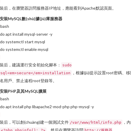
裝后，在瀏覽器訪問服務器IP地址，應能看到Apache默認頁面。
安裝MySQL數(shù)據(jù)庫服務器
bash
do apt install mysql-server -y
do systemctl start mysql
do systemctl enable mysql
裝后，建議運行安全初始化腳本：
sudo
，根據(jù)提示設置root密碼、
ysql<em>secure</em>installation
名用戶、禁止遠程root登錄等。
安裝PHP及其MySQL擴展
bash
do apt install php libapache2-mod-php php-mysql -y
裝后，可以創(chuàng)建一個測試文件
，內
/var/www/html/info.php
。然后在瀏覽器訪問
<?php phpinfo(); ?>
http://服務器