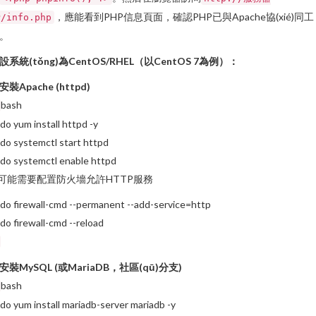
，應能看到PHP信息頁面，確認PHP已與Apache協(xié)同工
P/info.php
。
設系統(tǒng)為CentOS/RHEL（以CentOS 7為例）：
安裝Apache (httpd)
bash
do yum install httpd -y
do systemctl start httpd
do systemctl enable httpd
 可能需要配置防火墻允許HTTP服務
do firewall-cmd --permanent --add-service=http
do firewall-cmd --reload
安裝MySQL (或MariaDB，社區(qū)分支)
bash
do yum install mariadb-server mariadb -y