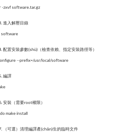
r -zxvf software.tar.gz
 3. 進入解壓目錄
 software
 4. 配置安裝參數(shù)（檢查依賴、指定安裝路徑等）
configure --prefix=/usr/local/software
 5. 編譯
ake
 6. 安裝（需要root權限）
do make install
 7. （可選）清理編譯產(chǎn)生的臨時文件