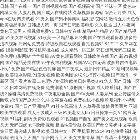
日韩
国产在线一
国产原创视频在线
国产视频高清
国产丝袜一区
黄色av
网址大全
人妻乱视
国产成人在线网站
久草视频资源站
综合五月香
成人
人五月大香蕉 91久久国产人妖系列 91性爱 肏王丽的屄 成人91电影 岛国下线
app在线
四虎试看
91男女
国产男小鲜肉同
福利影院网站
激情五月天色色
欧美极品电影
日韩成人第一页
国产日韩欧美电影
久久机热
成人午夜网
第一页 国产第一页在线 久久伊人久久 欧美成人久久 欧日韩精品无码AV片 日
黄色天堂男人
操视频免费91
日韩中文在线
精品中的精品
97国产精品视
频
91美女在线视频
51欧美
一区精品麻豆经典
国产在线观看资源
波多野
洁衣视频
污网站免费看
特级欧美在线观看
自拍视频91
91艹艹
久草网在
韩性爱建材有限公司 亚洲综合国产婷婷基地 最新先锋资源av 91黑丝免费 91
线
18福利影院
老司机蜜桃在线
成人精品一区二区
韩日爆乳无码三级
欧
美伦理电影网站
艹艹操操
AV黄色观看网站
日韩欧美在线国产
新91视频
热视频在线观看 A片男人天堂 成人精品国产精品 国产成人在线综合 国产久草
网
国产精品分类在线
97午夜福利视频
岛国AV动作无码
波多野吉依电影
小h片免费
国产精品色色视屏
国产午夜成人
最新日韩精品
91福利视频导
航
欧美喷水影院
91爱爱视频
欧美色图论坛
91榴莲小视频
国产高清一卡
福利在线 极品AV福利精品 影音先锋成人电影 91国产传媒视频 91熟女露脸专
新区
国产看片资源
二色吧97资源站
欧美日韩另类0
91华人
国产日韩一区
二区
日本网站在线免费
免费潮喷
91原创国产视频
成人吃瓜福利
国产在
区 岛国v免费 狠狠操com 久久免费视频精品色 欧美黑人性爱o 婷婷五月激情
线9
操碰高清免费视频
午夜电影全集
国产AV无码
人妻系列
爱豆传媒倩女
幽魂
超清国产剧大全
91中文字幕在线
免费在线小视频
吃瓜福利小视频
免费91
国产日产亚洲精品
91社在线高清
人人草香蕉
激情另类图片
亚洲
开心深爱 综合欧美后入 91超碰人人在线 91老熟女 97勉费 传媒91福利 国产
欧美在线观看
成人三级成人三级
欧美老女人bb
日日操第一页
91网豆花
视频
91福利剧场
免费影视观看
91视频国产自拍
国产美女在线视频
欧美
日韩久久 激情五月天短篇小说 久久国产一区精选 日本淫网综合 婷婷五月天
又大
无码四虎
女同激吻视频
极品性爱导航
欧美国产拳交喷奶
中文字幕
第三页
超碰成人影视
欧美日韩中文一区
手机看片1204
91色快播
福利撸
影院
激情五月天国产
综合网五月天
美女主播青草
国产高清不卡视频
四
男人av 亚州成人小说网 日韩福利资源网 亚洲免费在线视频肏屄 91大神社区