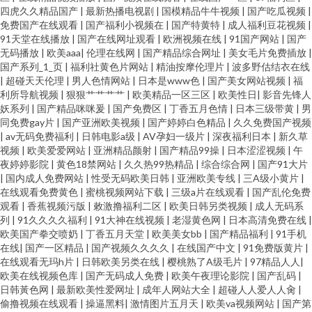
四虎久久精品国产
|
最新热播电视剧
|
国模精品牛牛视频
|
国产吃瓜视频
|
免费国产在线观看
|
国产福利小视频在
|
国产特黄特
|
成人福利豆花视频
|
91天堂在线播放
|
国产在线网址观看
|
欧洲视频在线
|
91国产网站
|
国产
无码播放
|
欧美aaa
|
伦理在线网
|
国产精品综合网址
|
美女毛片免费插放
|
国产系列_1_页
|
福利社黄色片网站
|
精油按摩伦理片
|
波多野估结衣在线
|
超碰天天伦理
|
男人色情网站
|
日本是www色
|
国产美女网站视频
|
福
利所导航视频
|
狠狠艹艹艹艹
|
欧美精品一区三区
|
欧美性日
|
影音先锋人
妖系列
|
国产精品咪咪爰
|
国产免费区
|
丁香五月色情
|
日本三级带黄
|
男
同免费gay片
|
国产亚洲欧美视频
|
国产婷婷白色精品
|
久久免费国产视频
|
av无码免费福利
|
日韩电影a级
|
AV孕妇一级片
|
深夜福利日本
|
新久草
视频
|
欧美爱爱网站
|
亚洲精品颜射
|
国产精品99操
|
日本涩涩视频
|
午
夜婷婷影院
|
黄色18禁网站
|
久久热99热精品
|
综合综合网
|
国产91大片
|
国内成人免费网站
|
性受无码欧美日韩
|
亚洲欧美专线
|
三A级小黄片
|
在线观看免费黄色
|
蜜桃视频网站下载
|
三级a片在线观看
|
国产乱伦免费
观看
|
香蕉视频污版
|
敕激撸福利二区
|
欧美日韩另类视频
|
成人无码系
列
|
91久久久久福利
|
91大神在线视频
|
老湿黄色网
|
日本高清免费在线
|
欧美国产拳交喷奶
|
丁香五月天堂
|
欧美美女bb
|
国产精品福利
|
91手机
在线
|
国产一区精品
|
国产视频久久久久
|
在线国产中文
|
91免费版黄片
|
在线观看无玛h片
|
日韩欧美另类在线
|
樱桃熟了A级毛片
|
97精品人人
|
欧美在线视频色库
|
国产无码成人免费
|
欧美午夜理论影院
|
国产乱码
|
日韩黃色网
|
最新欧美性爱网址
|
成年人网站大全
|
超碰人人爱人人肏
|
偷撸视频在线观看
|
操逼黑料
|
激情图片五月天
|
欧美va视频网站
|
国产第