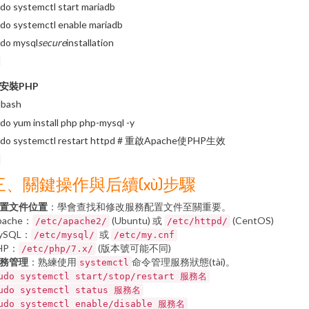
do systemctl start mariadb
do systemctl enable mariadb
do mysql
secure
installation
安裝PHP
bash
do yum install php php-mysql -y
udo systemctl restart httpd # 重啟Apache使PHP生效
三、關鍵操作與后續(xù)步驟
置文件位置
：學會查找和修改服務配置文件至關重要。
pache：
(Ubuntu) 或
(CentOS)
/etc/apache2/
/etc/httpd/
ySQL：
或
/etc/mysql/
/etc/my.cnf
HP：
(版本號可能不同)
/etc/php/7.x/
務管理
：熟練使用
命令管理服務狀態(tài)。
systemctl
udo systemctl start/stop/restart 服務名
udo systemctl status 服務名
udo systemctl enable/disable 服務名