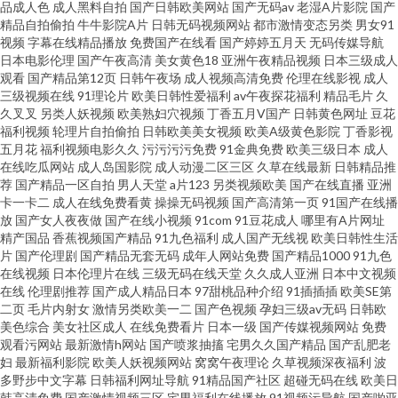
韩国产欧美另类 91网站国产在线观看 福利理论片 欧美变态二区 91黄色黑丝
品成人色
成人黑料自拍
国产日韩欧美网站
国产无码av
老湿A片影院
国产
精品自拍偷拍
牛牛影院A片
日韩无码视频网站
都市激情变态另类
男女91
视频
字幕在线精品播放
免费国产在线看
国产婷婷五月天
无码传媒导航
动漫 俺去啦俺去撸 久久6无码中文 亚欧成人毛片 91探花导航 豆花视频网站免
日本电影伦理
国产午夜高清
美女黄色18
亚洲午夜精品视频
日本三级成人
观看
国产精品第12页
日韩午夜场
成人视频高清免费
伦理在线影视
成人
费吃瓜 青青操91视频 人妻熟女视频一区二区 91欧tv 俺来也俺去也肛交 亚州
三级视频在线
91理论片
欧美日韩性爱福利
av午夜探花福利
精品毛片
久
久叉叉
另类人妖视频
欧美熟妇穴视频
丁香五月V国产
日韩黄色网址
豆花
福利视频
轮理片自拍偷拍
日韩欧美美女视频
欧美A级黄色影院
丁香影视
国产精品 美欧AAA片 www国产精品久久 影音先锋精品自拍 国产在线视频92
五月花
福利视频电影久久
污污污污免费
91金典免费
欧美三级日本
成人
在线吃瓜网站
成人岛国影院
成人动漫二区三区
久草在线最新
日韩精品推
91国产精品 免费毛片基地 变态另类av 天堂男人wang 国产成人精品三区 91情
荐
国产精品一区自拍
男人天堂
a片123
另类视频欧美
国产在线直播
亚洲
卡一卡二
成人在线免费看黄
操操无码视频
国产高清第一页
91国产在线播
放
国产女人夜夜做
国产在线小视频
91com
91豆花成人
哪里有A片网址
趣电影 日韩新网片 99热午夜福利影院 色片网址 99精品久久婷婷_ 色妇国产一
精产国品
香蕉视频国产精品
91九色福利
成人国产无线视
欧美日韩性生活
片
国产伦理剧
国产精品无套无码
成年人网站免费
国产精品1000
91九色
区 99国产综合精品 日日干夜夜撸 97中文香蕉 日韩欧美有码无码中文 99大香
在线视频
日本伦理片在线
三级无码在线天堂
久久成人亚洲
日本中文视频
在线
伦理剧推荐
国产成人精品日本
97甜桃品种介绍
91插插插
欧美SE第
二页
毛片内射女
激情另类欧美一二
国产色视频
孕妇三级av无码
日韩欧
蕉一本道 色色欧美久 九一大香蕉 一本道三四五区 免费观看mv入口 欧美成人
美色综合
美女社区成人
在线免费看片
日本一级
国产传媒视频网站
免费
观看污网站
最新激情h网站
国产喷浆抽搐
宅男久久国产精品
国产乱肥老
性韩日 久草五月天 国产精品二区三区 91互操 日韩1234级 97资总站中文字幕
妇
最新福利影院
欧美人妖视频网站
窝窝午夜理论
久草视频深夜福利
波
多野步中文字幕
日韩福利网址导航
91精品国产社区
超碰无码在线
欧美日
韩高清免费
国产激情视频三区
宅男福利在线播放
91视频污导航
国产啪亚