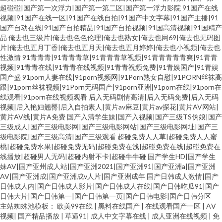
超碰碰|国产第一次浮力|国产第一第二区|国产第一浮力影院
91国产在线
视频|91国产在线一区|91国产在线自拍|91国产中文字幕|91国产主播|91
国产自动在线|91国产自拍精品|91国产自拍视频|91国高清视频|91国精产
品
俺去也三级片|俺去也色色伦理|俺去也熟女|俺去也网69|俺去也无码图
片|俺去也五月丁香|俺去也五月天|俺去也五月婷婷|俺去也小视频|俺去也
性激情
91青青青|91青青青草|91青青青草视频|91青青青青青爽|91青青
视频|91青青在线|91青青在线视频|91青青祝频免费|91青娱国产|91青娱
国产盛
91porn人妻在线|91porn视频网|91Porn熟女自慰|91PORN丝袜高
跟|91porn丝袜视频|91Porn无码国产|91porn亚洲|91porn在线|91porn在
线观看|91porn在线视频观看
后入无码剧情高清|后入无码免费|后入无码
视频|后入艳妇翘臀|后入自拍素人|黄片av麻豆|黄片av探花|黄片AV网站|
黄片AV线|黄片A免费
国产入清学生妹|国产入视频|国产三级TS伪娘|国产
三级成人|国产三级电影网|国产三级电影网站|国产三级电影网址|国产三
级电影院|国产三级高清|国产三级观看
超碰免费人人草|超碰免费人人蜜
桃|超碰免费水果|超碰免费无码|超碰免费在浅|超碰免费在线|超碰免费在
线播放|超碰男人无码|超碰内射不卡|超碰牛牛碰
国产学生HD|国产学生
妹AV|国产亚州成人站|国产亚洲2021|国产亚洲91|国产亚洲a|国产亚洲
AV|国产亚洲成|国产亚洲成v人片|国产亚洲成年
国产日韩成人激情|国产
日韩成人内|国产日韩成人影片|国产日韩成人在线|国产日韩吃瓜91|国产
日韩大片|国产日韩第一|国产日韩第一页|国产日韩电影|国产日韩分区
主站蜘蛛池模板：
欧美99在线
|
黑料在线国产
|
在线观看国产一区
|
AⅤ
视频
|
国产精品播放
|
草逼91
|
成人中文字幕在线
|
成人亚洲在线视频
|
免