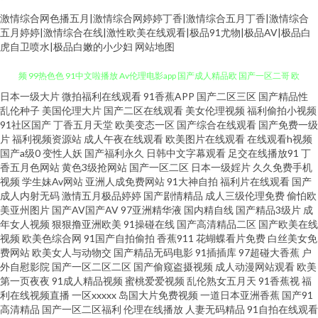
激情综合网色播五月|激情综合网婷婷丁香|激情综合五月丁香|激情综合
五月婷婷|激情综合在线|激性欧美在线观看|极品91尤物|极品AV|极品白
虎自卫喷水|极品白嫩的小少妇
网站地图
日本一级大片
微拍福利在线观看
91香蕉APP
国产二区三区
国产精品性
久久蜜桃 久艹视频网91 91海角社区视频 91五月色色综合网 91制片场性爱视
乱伦种子
美国伦理大片
国产二区在线观看
美女伦理视频
福利偷拍小视频
91社区国产
丁香五月天堂
欧美变态一区
国产综合在线观看
国产免费一级
频 99热色色 91中文啦播放 Av伦理电影app 国产成人精品欧 国产一区二哥 欧
片
福利视频资源站
成人午夜在线观看
欧美图片在线观看
在线观看h视频
国产a级0
变性人妖
国产福利永久
日韩中文字幕观看
足交在线播放91
丁
香五月色网站
黄色3级抢网站
国产一区二区
日本一级婬片
久久免费手机
美日本三级伦理 日韩伦理在线视频 性天堂性交 91超在线视频公开 91香蕉污
视频
学生妹Av网站
亚洲人成免费网站
91大神自拍
福利片在线观看
国产
成人内射无码
激情五月极品婷婷
国产剧情精品
成人三级伦理免费
偷怕欧
污污 超碰91人人色 国产精品婷婷久久 国产午夜在线 极品av在线 女同拉拉 日
美亚州图片
国产AV国产AV
97亚洲精华液
国内精自线
国产精品3级片
成
年女人视频
狠狠撸亚洲欧美
91操碰在线
国产高清精品二区
国产欧美在线
视频
欧美色综合网
91国产自拍偷拍
香蕉911
花蝴蝶看片免费
白丝美女免
日干夜夜撸 午夜高清 午夜男女 亚洲肉肉网 在线看黄专用网站 91国产92 91国
费网站
欧美女人与动物交
国产精品无码电影
91插插库
97超碰大香蕉
户
外自慰影院
国产一区二区二区
国产偷窥盗摄视频
成人动漫网站观看
欧美
产精品操笔 91日韩 91在线入口免费 豆花最新网站 蜜臀久久99精品久久 污影
第一页夜夜
91成人精品视频
蜜桃爱爱视频
乱伦熟女五月天
91香蕉视
福
利在线视频直播
一区xxxxx
岛国大片免费视频
一道日本亚洲香蕉
国产91
高清精品
国产一区二区福利
伦理在线播放
人妻无码精品
91自拍在线观看
院啪啪啪麻豆 最新影音先锋av网站 国产91AV 黄色看片 免费老司机福利社 欧